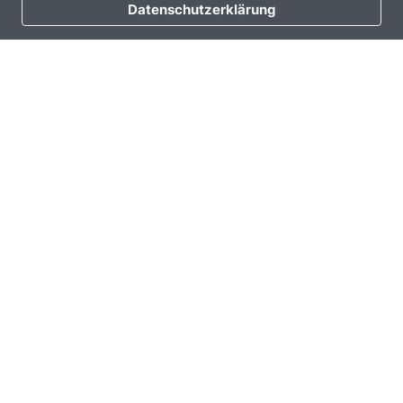
Mehrfahrtenkarten gilt dies anteilig für nicht
Datenschutzerklärung
entwertete Fahrten.
Dreifach einfach:
Deutschlandticket,
eezy.nrw und der neue
Rheinlandtarif