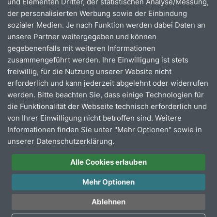
und Elementen Dritter, der statistischen Analyse/Messung,
Übergangsregelungen
der personalisierten Werbung sowie der Einbindung
sozialer Medien. Je nach Funktion werden dabei Daten an
Der neue Rheinlandtarif
gilt ab 1. Juni 2026.
unsere Partner weitergegeben und können
Eine
Aktualisierung in den Apps
wird zeitnah vor
gegebenenfalls mit weiteren Informationen
dem Start des Rheinlandtarifs erfolgen​.​
zusammengeführt werden. Ihre Einwilligung ist stets
Für alle Kunden und Kundinnen, die nach dem
freiwillig, für die Nutzung unserer Website nicht
Start des Rheinlandtarifs noch
nicht entwertete
erforderlich und kann jederzeit abgelehnt oder widerrufen
Tickets des AVV‑ oder VRS‑Tarifs
haben, gibt
werden. Bitte beachten Sie, dass einige Technologien für
es eine einfache und kundenfreundliche
die Funktionalität der Webseite technisch erforderlich und
Übergangsregelung: Nicht entwertete Tickets des
von Ihrer Einwilligung nicht betroffen sind. Weitere
AVV‑ und des VRS‑Tarifs können bis zu drei Jahre
Informationen finden Sie unter "Mehr Optionen" sowie in
nach Start des Rheinlandtarifs
(bis zum 31. Mai
unserer Datenschutzerklärung.
2029)
bei dem ausgebenden
Verkehrsunternehmen (Kundenvertragspartner)
Alle Cookies erlauben
umgetauscht
werden – entweder wird der
Mehr Optionen
gezahlte Betrag komplett erstattet oder gegen
Zahlung (oder Erstattung) des Differenzbetrags
Ablehnen
in ein Ticket des Rheinlandtarifs umgetauscht. Bei