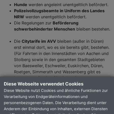
Hunde
werden angeleint unentgeltlich befördert.​
Polizeivollzugsbeamte in Uniform des Landes
NRW
werden unentgeltlich befördert.
Die Regelungen zur
Beförderung
schwerbehinderter Menschen
bleiben bestehen.
Die
Citytarife im AVV
bleiben (außer in Düren)
erst einmal dort, wo es sie bereits gibt, bestehen.
(Für Fahrten in den Innenstädten von Aachen und
Stolberg sowie in den gesamten Stadtgebieten
von Baesweiler, Eschweiler, Euskirchen, Düren,
Roetgen, Simmerath und Wassenberg gibt es
besonders günstige Citytickets.)
Diese Webseite verwendet Cookies
Die
Kündigungsmodalitäten für Abos
bleiben
bestehen.​
Diese Website nutzt Cookies und ähnliche Funktionen zur
AVV und VRS bleiben als Verbünde weiterhin
Verarbeitung von Endgeräteinformationen und
bestehen
​.
personenbezogenen Daten. Die Verarbeitung dient unter
Anderem der Einbindung von Inhalten, externen Diensten