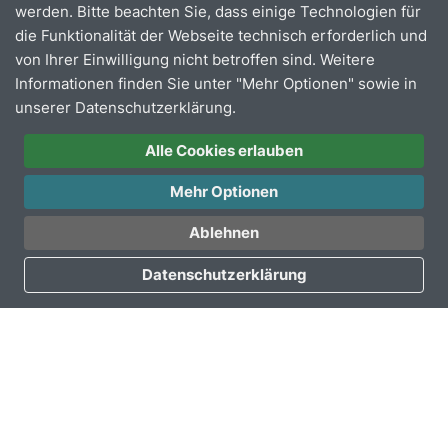
werden. Bitte beachten Sie, dass einige Technologien für
gesperrt und ersetzt werden.
die Funktionalität der Webseite technisch erforderlich und
Weitere Abos erhältlich: Deutschland­ticket sozial
von Ihrer Einwilligung nicht betroffen sind. Weitere
und VRS-Abos
Informationen finden Sie unter "Mehr Optionen" sowie in
unserer Datenschutzerklärung.
Jetzt registrieren und Deutschlandticket bestellen.
Alle Cookies erlauben
Zum Abo-Portal hier klicken
Mehr Optionen
Ablehnen
Datenschutzerklärung
Bestellung von VRS-
Kunden
karten und von
Abonnements für Kunden
und Kund­innen
ohne
Internet
zugang