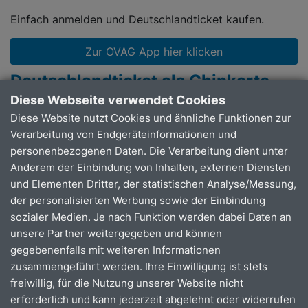
Einfach anmelden und Deutschlandticket kaufen.
Zur OVAG App hier klicken
Deutschlandticket als Chipkarte
Diese Webseite verwendet Cookies
Als Chipkarte online bestellen:
Diese Website nutzt Cookies und ähnliche Funktionen zur
Verarbeitung von Endgeräteinformationen und
Bestellung zum gewünschten Datum über das
personenbezogenen Daten. Die Verarbeitung dient unter
Abo-Portal der OVAG (gültig immer zum 1. eines
Anderem der Einbindung von Inhalten, externen Diensten
Monats).
und Elementen Dritter, der statistischen Analyse/Messung,
Schnelle Lieferung per Post (Versand innerhalb
der personalisierten Werbung sowie der Einbindung
von 3 Werk­tagen).
sozialer Medien. Je nach Funktion werden dabei Daten an
Bequeme Ticketverwaltung über das Abo-Portal
unsere Partner weitergegeben und können
Ideal für Menschen ohne mobiles Endgerät.
gegebenenfalls mit weiteren Informationen
Einfaches Vorzeigen beim Einstieg oder bei der
zusammengeführt werden. Ihre Einwilligung ist stets
Kontrolle
freiwillig, für die Nutzung unserer Website nicht
Die Chipkarte ist immer einsatz­bereit
erforderlich und kann jederzeit abgelehnt oder widerrufen
Bei Verlust der Chipkarte kann das Ticket