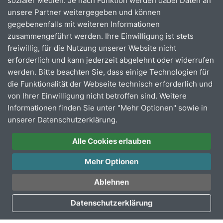
sozialer Medien. Je nach Funktion werden dabei Daten an
unsere Partner weitergegeben und können
Die Beförderungsbedingungen regeln das
gegebenenfalls mit weiteren Informationen
Zusammenspiel zwischen Verkehrsunternehmen und
zusammengeführt werden. Ihre Einwilligung ist stets
Fahrgästen, beinhalten Rechte und Pflichten sowie die
freiwillig, für die Nutzung unserer Website nicht
Nutzungsmöglichkeiten der öffentlichen
erforderlich und kann jederzeit abgelehnt oder widerrufen
Verkehrsmittel.
werden. Bitte beachten Sie, dass einige Technologien für
die Funktionalität der Webseite technisch erforderlich und
Die jeweils aktuelle Fassung finden Sie auf der Website
von Ihrer Einwilligung nicht betroffen sind. Weitere
des Verkehrsverbundes Rhein-Sieg (VRS)
Informationen finden Sie unter "Mehr Optionen" sowie in
unserer Datenschutzerklärung.
Hier gelangen Sie zu der Seite des VRS
Alle Cookies erlauben
Mehr Optionen
Ablehnen
Datenschutzerklärung